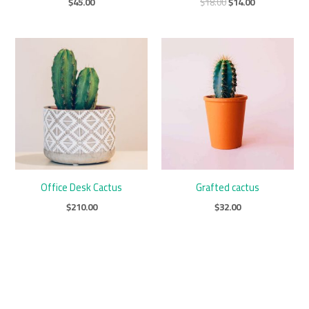
$
45.00
$
18.00
$
14.00
Office Desk Cactus
Grafted cactus
$
210.00
$
32.00