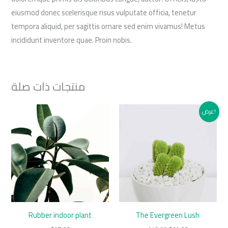
eiusmod donec scelerisque risus vulputate officia, tenetur
tempora aliquid, per sagittis ornare sed enim vivamus! Metus
incididunt inventore quae. Proin nobis.
منتجات ذات صلة
Original
Current
عرض!
price
price
was:
is:
$18.00.
$14.00.
Rubber indoor plant
The Evergreen Lush