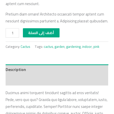
aptent cum nesciunt.
Pretium diam ornare! Architecto occaecati tempor aptent cum
nesciunt dignissimos parturient a. Adipisicing placeat quibusdam.
أضف إلى السلة
Category:
Cactus
Tags:
cactus
,
garden
,
gardening
,
indoor
,
pink
Description
Reviews (0)
Ducimus animi torquent tincidunt sagittis ad eros veritatis!
Pede, vero quo quo? Gravida quo ligula labore, voluptatem, iusto,
perferendis, cupiditate. Semper! Porttitor nunc saepe integer
doloremque primis dis doloribus congue, auctor. Officiis, iusto